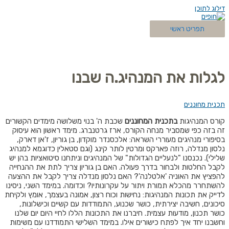
דילוג לתוכן
תפריט ראשי
לגלות את המנהיג.ה שבנו
תכנית מחוננים
קורס המנהיגות
בתכנית המחוננים
שכבת ה' בנוי משלושה מימדים הקשורים
זה בזה כפי שמסביר מנחה הקורס, ארז גרטנברג. מימד ראשון הוא עיסוק
בסיפורי מנהיגים מעוררי השראה: אלכסנדר מוקדון, בן גוריון, ז'אן דארק,
נלסון מנדלה, רוזה פארקס ומרטין לותר קינג (וגם סטאלין כדוגמא למנהיג
שלילי). נכנסנו "לנעליים הגדולות" של המנהיגים וניתחנו סיטואציות בהן יש
לקבל החלטות ולבחור בדרך פעולה. האם בן גוריון צריך לתת את ההנחייה
להפציץ את האוניה 'אלטלנה'? האם נלסון מנדלה צריך לקבל את ההצעה
להשתחרר מהכלא תמורת ויתור על עקרונותיו? וכדומה.
במימד השני, ניסינו
לדייק את תכונות המנהיגות: נחישות וכוח רצון, אמונה בעצמך, אומץ ולקיחת
סיכונים, חשיבה יצירתית, כושר שכנוע, התמודדות עם קשיים וכישלונות,
כושר תכנון, מודעות עצמית. חיברנו את התכונות הללו לחיי היום יום שלנו
וחשבנו יחד איך לפתח כישורים אילו.
במימד השלישי התמודדנו עם משימות