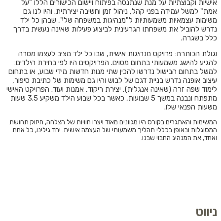
אישיות וקבוצתיות על מנת שנתנסה בפיתוח ויישום הכישורים הללו "על
אמת" למשל עמידה בפני קהל, ניהול זמן וחשיבה יצירתית. והיו לנו גם
משימות עצמאיות משמעותיות ל"מנהיגות במשפחה שלי", שבהן כל ילד
נדרש להוביל את משפחתו הגרעינית לביצוע פעילות שאינה נעשית בדרך
כלל בשגרה.
ו
גולת הכותרת: פרויקט מנהיגות אישית, שבו כל ילד מציב לעצמו מטרה
להגיע להישג משמעותי בתחום מסוים. הפרויקטים היו לפי בחירת הילדים:
למשל בתחום הבישול נדרשו להכין שתי מנות חדשות מידי שבוע, או בתחום
עיצוב אופנה נדרש בניית דגם של לבוש והיו גם משימות של כתיבת סיפור,
לימוד שפה זרה (שאינה אנגלית), יצירת ריקוד, אמנות ועוד. הפרויקט האישי
מתפתח ונבנה במשך 5 שבועות, כאשר בכל שבוע הילד משקיע 3.5 שעות
משעות הפנאי שלו.
המשימות והאתגרים בקורס היו מגוונים מאוד ויצרו חוויות של הצלחה, חיזוק תחושת
המסוגלות ובאופן בכללי תהליך משמעותי של העצמה אישית. יחד גילינו, כל אחת
ואחד, את המנהיג החבוי שבנו.
ניווט