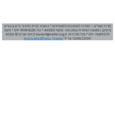
מרכז חופי"ם – המרכז למחוננים ולמצטיינים * כתובת: קרית החינוך ע"ש בן גוריון
(רופין), המועצה האזורית עמק חפר. מיקוד:40250 * טל: 09-8981528 * פקס:
09-7689373 * מייל מזכירות: kerenf@hefer.org.il זכויות יוצרים © 2026
חופים
| מופעל על ידי
Astra WordPress Theme