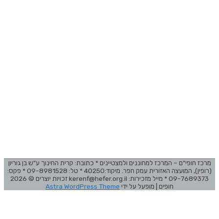
מרכז חופי"ם – המרכז למחוננים ולמצטיינים * כתובת: קרית החינוך ע"ש בן גוריון
(רופין), המועצה האזורית עמק חפר. מיקוד:40250 * טל: 09-8981528 * פקס:
09-7689373 * מייל מזכירות: kerenf@hefer.org.il זכויות יוצרים © 2026
חופים
| מופעל על ידי
Astra WordPress Theme