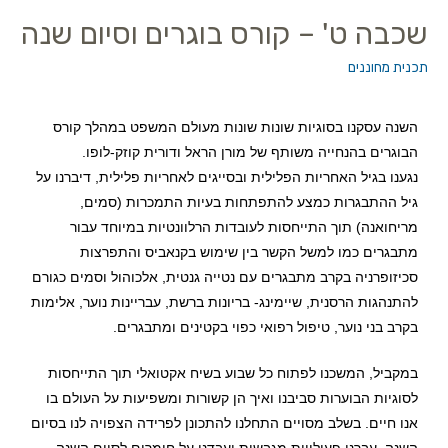
שכבה ט' – קורס בוגרים וסיום שנה
תכנית מחוננים
השנה עסקנו בסוגיות שונות שונות מעולם המשפט במהלך קורס
הבוגרים בהנחייה משותף של מורן הראל ודורית קוזק-לופו.
נגענו בגיל האחריות הפלילית ובסייגים לאחריות פלילית, דיברנו על
גיל ההתבגרות כמצע להתפתחות בעיות התמכרות (סמים,
מריחואנה) תוך התייחסות לעובדות הרלוונטיות במיוחד עבור
מתבגרים כמו למשל הקשר בין שימוש בקנאביס והתפרצות
סכיזופרניה בקרב מתבגרים עם נטייה גנטית, אלכוהול וסמים כגורם
להתנהגות הרסנית, שיימינג- בריונות ברשת, עבריינות נוער, אלימות
בקרב בני נוער, טיפול רפואי כפוי בקטינים ומתבגרים.
במקביל, המשכנו לפתוח כל שבוע בשיח אקטואלי תוך התייחסות
לסוגיות הבוערות סביבנו ואיך הן קשורות ומשפיעות על העולם בו
אנו חיים. בשלב מסויים התחלנו להתכונן לפרידה הצפויה לנו בסיום