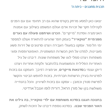
תכנית מחוננים - כיתה ה'
יצאנו כאן למסע מרתק בקורס שהוא גם רב תחומי וגם עם הפנים
לקהילה! חקר של זכויות אדם ועולם המשפט בשילוב עם אמנות
האנימציה ווסדנת "מייקרים".
הכרנו ושיתפנו פעולה עם נערים
מפנימיית "טוקאייר"
בעמק חפר שהגיעו להתארח אצלנו למספר
ימי הלימוד. עסקנו במעגלי העבירה ויצרנו סרטונים של זירות פשע
מעניינות, למדנו על חוק הכשרות המשפטית, האפוטרופסות וסוגי
משפחות ויצרנו סמלי לוגו של משפחות שונות. דיברנו על גיל
האחריות הפלילית והמשמעות בלהתבגר ולקחת אחריות ויצרנו
דיוקן עצמי ב
סדנאות מייקרים
, אנימציה ו'פיבן'. העמקנו גם בזכות
לפרטיות בעידן הרשתות חברתיות, בזכות לחופש הביטוי והקשר
לפרשת סנודן וכמובן – עסקנו גם בזכות לשיוויון. והכל בהנחייה
מורן הראל, דורית לופו וענבל ארדיטי.
משולשת בקו של
בחנוכה חגגנו בסדנא משותפת עם ילדי טוקאייר, בה גילינו את
האור הפנימי שבנו.
בסדנא נוספת דיברנו על הזכות לשחק,