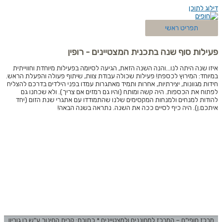
דילוג לתוכן
תפריט ראשי
פעילות סוף שנה בתכנית המצטיינים - רופין
איזו שנה היתה לנו…והנה השנה הזאת, הגיעה לסיומה בפעילות מיוחדת וחווייתית
במיוחד: המירוץ לכספת! פעילות שכולה עבודת צוות, שיתוף פעולה והפעלת הראש.
חידות מגוונות, יצירתיות, אחרות ותמיד מאתגרות עמדו בפני הילדים בדרכם להצליח
לפתוח את הכספות. היה קשה ומותח (והיו גם רמזים אם צריך). ולא שכחנו גם
להודות למנחים ולמנחות המקסימים שלנו שהתמודדו עם אתגרי שנת הזום (יחד
איתכם.ן). היה כיף לסיים ככה את השנה. נתראה בשנה הבאה!
מרכז חופי"ם – המרכז למחוננים ולמצטיינים * כתובת: קרית החינוך ע"ש בן גוריון