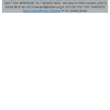
(רופין), המועצה האזורית עמק חפר. מיקוד:40250 * טל: 09-8981528 * פקס:
09-7689373 * מייל מזכירות: kerenf@hefer.org.il זכויות יוצרים © 2026
חופים
| מופעל על ידי
Astra WordPress Theme