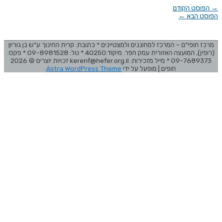
→
הפוסט הקודם
הפוסט הבא
←
מרכז חופי"ם – המרכז למחוננים ולמצטיינים * כתובת: קרית החינוך ע"ש בן גוריון
(רופין), המועצה האזורית עמק חפר. מיקוד:40250 * טל: 09-8981528 * פקס:
09-7689373 * מייל מזכירות: kerenf@hefer.org.il זכויות יוצרים © 2026
חופים
| מופעל על ידי
Astra WordPress Theme