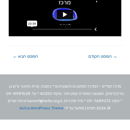
→
הפוסט הקודם
הפוסט הבא
←
מרכז חופי"ם – המרכז למחוננים ולמצטיינים * כתובת: קרית החינוך ע"ש בן
גוריון (רופין), המועצה האזורית עמק חפר. מיקוד:40250 * טל: 09-8981528
* פקס: 09-7689373 * מייל מזכירות: kerenf@hefer.org.il זכויות יוצרים
© 2026
חופים
| מופעל על ידי
Astra WordPress Theme