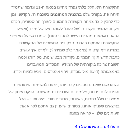
התקשורת היא חלק בלתי נפרד מחיינו במאה ה-21 ונדמה שתמיד
היתה פה. בקורס שלנו
בתכנית המחוננים
בשכבת ה', הקדשנו זמן
כדי להבין כיצד צמחה תקשורת ההמונים לאורך ההיסטוריה, הכרנו
מקרוב אמצעי תקשורת "של פעם" לעומת אלו של ימינו (ואפילו
הבאנו דוגמאות מהבית היישר למסכי הזום). שמנו דגש על מאפייני
התקשורת והעמקנו בהבנת תפקידיה החשובים של התקשורת
במדינה דמוקרטית (מי אמר כלב שמירה?). למדנו איך עושים
כתבת חדשות (4 הממי"ם, נקודות מבט שונות, מקורות) וכמה
חשובה צריכה ביקורתית של המידע והמסרים המועברים
באמצעותה (דיעה מול עובדה, זיהוי אינטרסים ומניפולציות וכד').
וכשהרגשנו שאנחנו מבינים קצת יותר, יצאנו למשימות עיתונאיות
והפכנו לכתבים.ות, צלמים.ות ועורכים.ות מהשורה! הפקנו עיתון של
ממש ובו שלל כתבות, ראיונות, מדורים טורי דיעה ועוד – הכל
בנושאים שעניינו אותנו. בטוחים שיעניין גם אתכם לקרוא את
העיתונים שלנו – קריאה מהנה!
חופ(ר)ים – העיתון של ה4