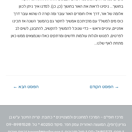
בחושך… ניסינו לראות את האור בחושך (כן, כן). למדנו איך ניתן לכוון
אלומה של אור, דרך אילו חומרים האור עובר ומה קורה לו שהוא עובר דרך
כוס מים למשל? עם מרביתכם אמשיך לחקור גם בהמשך השנה אז תכינו
אוזניים, עיניים וראש – כדי שנוכל להמשיך להקשיב, להתבונן, לשים לב
לפרטים, לפגוש ולגלות עולמות חדשים ומרתקים כאלו שנמצאים ממש כאן
מתחת לאף שלנו…
→
הפוסט הקודם
הפוסט הבא
←
מרכז חופי"ם – המרכז למחוננים ולמצטיינים * כתובת: קרית החינוך ע"ש בן
גוריון (רופין), המועצה האזורית עמק חפר. מיקוד:40250 * טל: 09-8981528
* פקס: 09-7689373 * מייל מזכירות: kerenf@hefer.org.il זכויות יוצרים