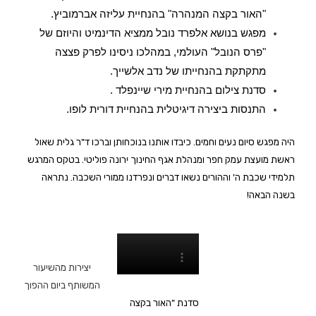
"האור בקצה המנהרה" בהנחיית עליזה אברמוביץ.
מפגש בנושא אלפרד נובל ממציא הדינמיט והיוזם של
"פרס הנובל" העולמי, במהלכו ניסינו לפרק פצצה
מתקתקת בהנחייתו של נדב אלשייך.
סדנת צילום בהנחיית מירי שיינפלד .
התנסות ביצירה דיגיטלית בהנחיית דורית לופו.
היה מפגש סיום נעים וחמים. כיבדו אותנו בנוכחותן וברכו ד"ר גלית שאול
ראשת מועצת עמק חפר ומנהלת אגף החינוך ירונה פוליטי. בטקס המרגש
תלמידי שכבת ה' וההורים נשאו דברים ונפרדנו ממורי השכבה. נתראה
בשנה הבאה!
יצירות מהשיעור
המשותף ביום ההפוך
סדנת "האור בקצה