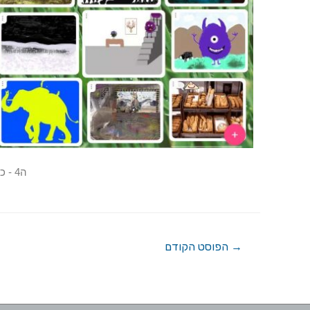
ה4 - כנסו ותהנו !
→
הפוסט הקודם