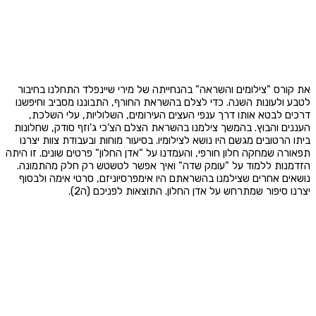
את קורס "צילומים והשראה" בהנחייתה של מירי שיינפלד התחלנו בחיבור
לטבע ולעונות השנה. כדי לצלם בהשראת החורף, התבוננו מסביב וחיפשנו
דרכים לבטא אותו דרך ענפי העצים העירומים, השלוליות, עלי השלכת,
העננים והבוץ. בהמשך צילמנו בהשראת הצלם הצ'כי ג'וזף סודק, שחלונות
ביתו הרטובים מגשם היו נושא לצילומיו. בסיעור מוחות ובעבודת צוות יצרנו
תפאורה שמחקה חלון חורפי, והעמדנו על "אדן החלון" פרטים שונים. זו היתה
הזדמנות ללמוד על "עומק שדה" ואיך אפשר לטשטש רק חלק מהתמונה.
נושאים אחרים שצילמנו בהשראתם היו אימפרסיוניזם, סרטי אימה ולבסוף
יצרנו סיפור שמתרחש על אדן החלון. התוצאות לפניכם (ה2).