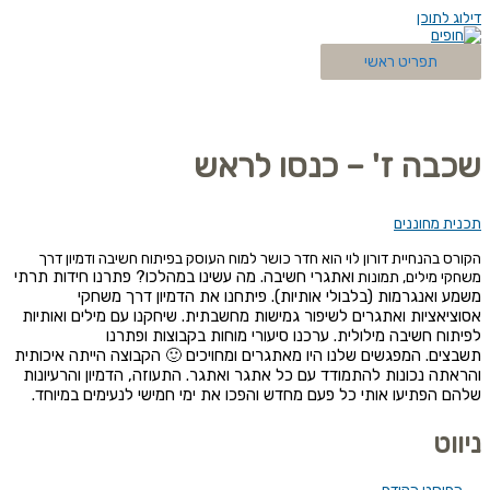
דילוג לתוכן
תפריט ראשי
שכבה ז' – כנסו לראש
תכנית מחוננים
הקורס בהנחיית דורון לוי הוא חדר כושר למוח העוסק בפיתוח חשיבה ודמיון דרך
ואתגרי חשיבה.
מה עשינו במהלכו?
פתרנו חידות תרתי
משחקי מילים, תמונות
משמע ואנגרמות (בלבולי אותיות).
פיתחנו את הדמיון דרך משחקי
אסוציאציות ואתגרים לשיפור גמישות מחשבתית.
שיחקנו עם מילים ואותיות
לפיתוח חשיבה מילולית.
ערכנו סיעורי מוחות בקבוצות ופתרנו
תשבצים.
המפגשים שלנו היו מאתגרים ומחויכים 🙂 הקבוצה הייתה איכותית
והראתה נכונות להתמודד עם כל
אתגר ואתגר. התעוזה, הדמיון והרעיונות
שלהם הפתיעו אותי כל פעם מחדש והפכו את ימי חמישי
לנעימים במיוחד.
ניווט