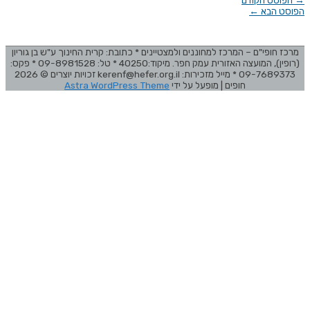
→
הפוסט הקודם
הפוסט הבא
←
מרכז חופי"ם – המרכז למחוננים ולמצטיינים * כתובת: קרית החינוך ע"ש בן גוריון
(רופין), המועצה האזורית עמק חפר. מיקוד:40250 * טל: 09-8981528 * פקס:
09-7689373 * מייל מזכירות: kerenf@hefer.org.il זכויות יוצרים © 2026
חופים
| מופעל על ידי
Astra WordPress Theme