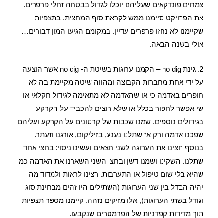
צמחים פונדקאים שעליהם יוכלו לגדול בבטחה זחלי פרפרים.
את הפרויקט סיימנו ממש לקראת סוף המחצית. בתצפיות
שקיימנו לא נחזו פרפרים עדיין. במקומם הגיעו המון
דבורים…
אולי בשנה הבאה.
2.
גינת no dig – הקמנו ערוגות בשיטת ה- no dig אשר הוצעה
על ידי אחת מחברות הקבוצה ומהווה שיטה מקיימת בה לא
חופרים באדמה כי או שהאדמה לא מתאימה לגידול חקלאי או
שי אפשר לחפור בכלל או שלא רוצים להכביד על הקרקע
בגידולים נוספים. שמנו שכבות של קרטונים על הקרקע ועליהם
שפכנו אדמה ורק אז שתלנו נענע, בזיליקום, אורגנו וזעתר.
בנוסף חצינו את הערוגה לשני חצאים ועשינו ניסוי: בחצי אחד
שתלנו, השקינו ושמנו דשן ובחצי השני השארנו את האדמה כמו
שהיא בלי שום טיפול או התערבות. רצינו לראות ולמדוד מה
יהיה הבדל בין שני הערוגות (השתילים היו זהים מבחינת סוג
וגודל בשתי הערוגות), אלו מזיקים נזהה. קיימנו מספר תצפיות
תוך מדידות קפדניות של הפרמטרים שנקבעו.