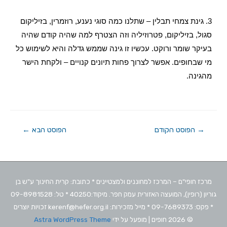
3. גינת צמחי תבלין – שתלנו כמה סוגי נענע, רוזמרין, בזיליקום
סגול, בזיליקום, פטרוזיליה וזה הצטרף למה שהיה קודם שהיה
בעיקר שומר ורוקט. עכשיו זו גינה שממש גדלה והיא לשימוש כל
מי שבחופים. אפשר לצרוך פחות תיונים קנויים – ולקחת הישר
מהגינה.
→
הפוסט הקודם
הפוסט הבא
←
מרכז חופי"ם – המרכז למחוננים ולמצטיינים * כתובת: קרית החינוך ע"ש בן
גוריון (רופין), המועצה האזורית עמק חפר. מיקוד:40250 * טל: 09-8981528
* פקס: 09-7689373 * מייל מזכירות: kerenf@hefer.org.il זכויות יוצרים
© 2026
חופים
| מופעל על ידי
Astra WordPress Theme