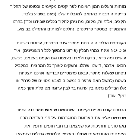
מוחות
והעלינו המון רעיונות לפרויקטים מקיימים ובסופו של תהליך
בדיקת היתכנות בהתאם למגבלות שלנו (פעם בשבוע בלבד,
תקציב, אלרגיות, מקום, מה ניתן לחקור בכלים שבידנו וכד') בחרנו
והתמקדנו במספר פרויקטים. נחלקנו לצוותים והתחלנו בביצוע.
הקונספט הכללי היה גינות מחקר: גינת פרפרים, ערוגות בשיטת
NO-DIG וגינת צמחי תבלין (פירוט בהמשך לכל המעוניינים). איך
עושים ומה כדאי, בדקנו ולמדנו בעצמנו וגם הקמנו בעצמנו, ניכשנו,
הבאנו אדמה, דישנו, שתלנו והשקינו לאורך כל המחצית. במקביל
ניסחנו שאלות מחקר, קבענו פרמטרים לבדיקה וערכנו תצפיות
בשטח (למשל האם פרפרים נמשכים לצבע מסויים של פרח? או
אלו הבדלים נראה בין ערוגת בר לבין ערוגה מטופלת ותוך כמה
זמן? ועוד).
הבטחנו קורס מקיים וקיימנו. השתמשנו
שימוש חוזר
בכל הציוד
את הערוגות המוגבהות על פני האדמה הכנו
שנדרשנו אליו:
מקרטונים וחתיכות עץ שמצאנו ברחבי חופים ורופין, את
הצמחים הפונדקאים שתלנו בעציצי פלסטיק גדולים שנמצאו