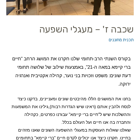
שכבה ז' – מעגלי השפעה
תכנית מחוננים
בקורס השנתי הרב-תחומי שלנו חקרנו את המושג הרחב "חיים
ברי קיימא במאה ה-21", באמצעות שילוב של שלושה תחומי
דעת שונים: משפט וזכויות בני נוער, קהילה אקטיבית ואנרגיה
ירוקה.
בחנו את המושגים הללו מהיבטים שונים ומעניינים, בדקנו כיצד
לנסח ולהבין אותם (ראינו שיש הגדרות רבות),גילינו את המשמעות
וההשלכות שיש ל"חיים ברי קיימא" עבורנו כפרטים, כקהילה
והחברה בה אנו חיים
ועל העולם בכלל.
שאלנו שאלות העוסקות במעגלי ההשפעה השונים שאנו מזהים
בחיינו. חקרנו כיצד אנו יכולים לקדם חיים "ברי קיימא" בתחומים