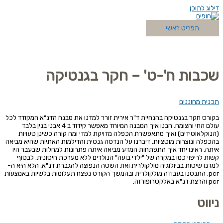
דילוג לתוכן
תפריט ראשי
שכבות ח'-ט' – חקר בגנטיקה
תכנית מחוננים
בקורס חקר בגנטיקה בהנחיית ד"ר אירית זורר למדנו את מבנה הדנ"א המקודד לכל
עולם החי והצומח. הבנו איך המבנה המיוחד מאפשר קידוד ב 4 אבני בנין בלבד
(הנוקלאוטידים) ואיך מתאפשרת הכפלה מדויקת למדי ומה קורה כשינן טעויות
בהכפלה ונוצרות מוטציות. דיברנו על הנדסה גנטית והדילמות האתיות שהיא מביאה
איתה. ראינו יחד איך התפתחות המדע מביאה איתה פתרונות למחלות שבעבר היו
קשות לריפוי כמו במקרה של "ילדי בועה" הנולדים ללא מערכת חיסונית. לבסוף
למדנו שיטות בביולוגיה מולקולרית ואת השטה הנפוצה להגברת דנ"א, הלא היא ה-
pcr. התנסנו בעבודה מולקולרית ובהמשך הקורס נפצח תעלומות בלשיות באמצעות
pcr והרצת דנ"א באלקטרופורזה.
ניווט