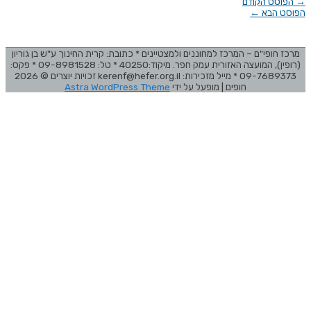
→
הפוסט הקודם
הפוסט הבא
←
מרכז חופי"ם – המרכז למחוננים ולמצטיינים * כתובת: קרית החינוך ע"ש בן גוריון
(רופין), המועצה האזורית עמק חפר. מיקוד:40250 * טל: 09-8981528 * פקס:
09-7689373 * מייל מזכירות: kerenf@hefer.org.il זכויות יוצרים © 2026
חופים
| מופעל על ידי
Astra WordPress Theme