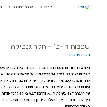
אודות
תכנית מחוננים
טי
שכבות ח'-ט' – חקר גנטיקה
תכנית מחוננים
בקורס המיוחד התכנסנו קבוצה מובחרת ומצוינת של תלמידים מלאי
אוקיינוס הגנטיקה. למדנו על
ההיסטוריה של מציאת מבנה הד.נ.א, 
להתקדמות הטכנולוגית ולפריצות דרך ישראליות במדע ורפואה ואיך 
ואתיות שמביאים הגילויים המדעיים והתקדמות הטכנולוגית שבאה
ב
של הגברת ד.נ.א בשיטת ה pcr
והרצת ד.נ.א בג׳ל אלקטרופורזה, ד
כיף היה כשהתלמידים.ות העלו בעצמם.ן נקודות לדיון ומידע מעניין 
האיידס הבינלאומי.