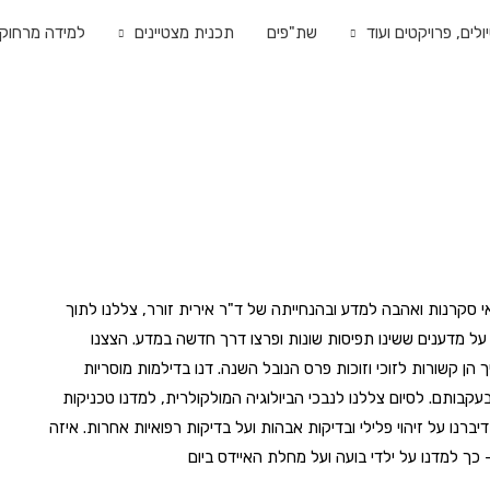
ולים, פרויקטים ועוד
שת"פים
תכנית מצטיינים
למידה מרחוק
 סקרנות ואהבה למדע ובהנחייתה של ד"ר אירית זורר, צללנו לתוך
על מדענים ששינו תפיסות שונות ופרצו דרך חדשה במדע. הצצנו
הן קשורות לזוכי וזוכות פרס הנובל
השנה. דנו בדילמות מוסריות
עקבותם. לסיום צללנו לנבכי הביולוגיה המולקולרית, למדנו טכניקות
יברנו על זיהוי פלילי ובדיקות אבהות ועל בדיקות רפואיות אחרות. איזה
– כך
למדנו על ילדי בועה ועל מחלת האיידס ביום