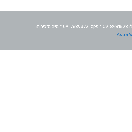
מרכז חופי"ם – המרכז למחוננים ולמצטיינים * כתובת: קרית החינוך ע"ש בן גוריון (רופין), המועצה האזורית עמק חפר. מיקוד:40250 * טל: 09-8981528 * פקס: 09-7689373 * מייל מזכירות:
Astra 