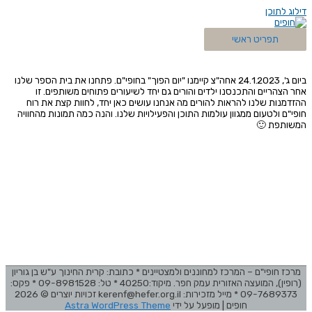
דילוג לתוכן
תפריט ראשי
ביום ג', 24.1.2023 אחה"צ קיימנו "יום הפוך" בחופי"ם. פתחנו את בית הספר שלנו
אחר הצהריים והתכנסנו ילדים והורים גם יחד לשיעורים פתוחים משותפים. זו
ההזדמנות שלנו להראות להורים מה אנחנו עושים כאן יחד, לחוות קצת את רוח
חופי"ם ולטעום ממגוון עולמות התוכן והפעילויות שלנו. והנה כמה תמונות מהחוויה
המשותפת 🙂
מרכז חופי"ם – המרכז למחוננים ולמצטיינים * כתובת: קרית החינוך ע"ש בן גוריון
(רופין), המועצה האזורית עמק חפר. מיקוד:40250 * טל: 09-8981528 * פקס:
09-7689373 * מייל מזכירות: kerenf@hefer.org.il זכויות יוצרים © 2026
חופים
| מופעל על ידי
Astra WordPress Theme