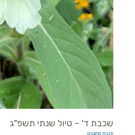
שכבת ד' – טיול שנתי תשפ"ג
תכנית מחוננים