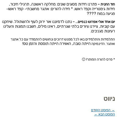
פתרנו חידות מסוגים שונים: מחלקה ראשונה, תרגילי חיבור,
חוד החנית –
חידות גימטרייה וקפד ראשו.
* חידה להורים: אתגר מחשבתי- קפד ראשו-
פגיעה במוח ????
נתנו לדמיוננו אור ירוק לעוף ולהשתולל. שיחקנו
יום אחד אולי אפרוש כנפיים… –
עם קוביות, ציירנו ציורים בלתי שגרתיים, ראינו
מילים, חשבנו תמונות והעלינו
רעיונות מגניבים.
התלמידות והתלמידים באו לכל מפגש דרוכים ונחושים להתמודד עם כל אתגר
הייתה טובה, האווירה הייתה תוססת והזמן טס!
ואתגר. הדינמיקה
* פרס להורה הפותר! 🙂
ניווט
→
הפוסט הקודם
הפוסט הבא
←