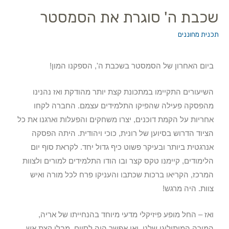
שכבת ה' סוגרת את הסמסטר
תכנית מחוננים
ביום האחרון של הסמסטר בשכבת ה', הספקנו המון!
השיעורים התקיימו במתכונת קצת יותר מהודקת ואז נהנינו
מהפסקה פעילה שהפיקו התלמידים עצמם. החברה לקחו
אחריות על הקמת דוכנים, יצרו משחקים והפעלות וארגנו את כל
הציוד הדרוש בסיוען של רונית, כוכי ויהודית. היתה הפסקה
אנרגטית ביותר ובעיקר פשוט כיף גדול יחד. לקראת סוף יום
הלימודים, קיימנו טקס קצר ובו הודו התלמידים למורים ולצוות
המרכז, הקריאו ברכות שכתבו והעניקו פרח לכל מורה ואיש
צוות. היה מרגש!
ואז – החל מופע פיזיקלי מדעי מיוחד בהנחייתו של אריה,
המורה המיתולוגי שלנו. ואי אפשר היה לסיים, מבלי קצת אש