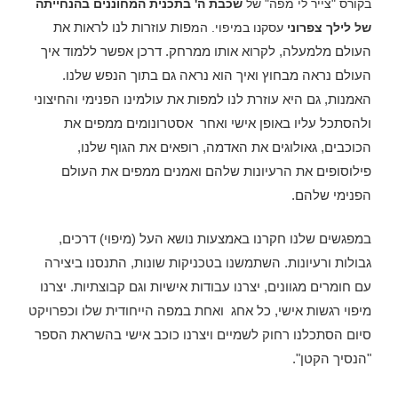
בקורס "צייר לי מפה" של
שכבת ה' בתכנית המחוננים בהנחייתה
פות עוזרות לנו לראות את
של לילך צפרוני
עסקנו במיפוי. המ
העולם מלמעלה, לקרוא אותו ממרחק. דרכן אפשר ללמוד איך
העולם נראה מבחוץ ואיך הוא נראה גם בתוך הנפש שלנו.
האמנות, גם היא עוזרת לנו למפות את עולמינו הפנימי והחיצוני
ולהסתכל עליו באופן אישי ואחר אסטרונומים ממפים את
הכוכבים, גאולוגים את האדמה, רופאים את הגוף שלנו,
פילוסופים את הרעיונות שלהם ואמנים ממפים את העולם
הפנימי שלהם.
במפגשים שלנו חקרנו באמצעות נושא העל (מיפוי) דרכים,
גבולות ורעיונות. השתמשנו בטכניקות שונות, התנסנו ביצירה
עם חומרים מגוונים, יצרנו עבודות אישיות וגם קבוצתיות.
יצרנו
מיפוי רגשות אישי, כל אחג ואחת במפה הייחודית שלו וכפרויקט
סיום הסתכלנו רחוק לשמיים ויצרנו כוכב אישי בהשראת הספר
"הנסיך הקטן".