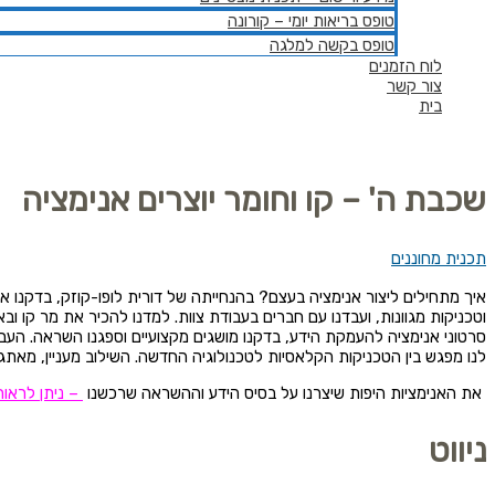
טופס בריאות יומי – קורונה
טופס בקשה למלגה
לוח הזמנים
צור קשר
בית
שכבת ה' – קו וחומר יוצרים אנימציה
תכנית מחוננים
איך מתחילים ליצור אנימציה בעצם? בהנחייתה של דורית לופו-קוזק, בדקנו 
וטכניקות מגוונות, ועבדנו עם חברים בעבודת צוות. למדנו להכיר את מר קו
ובא
סרטוני
אנימציה להעמקת הידע, בדקנו מושגים מקצועיים וספגנו השראה.
העבו
לנו מפגש בין
הטכניקות הקלאסיות לטכנולוגיה החדשה. השילוב מעניין, מאת
את האנימציות היפות שיצרנו על בסיס הידע
וההשראה
שרכשנו
–
ניתן לראו
ניווט