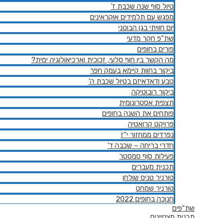
טיול סוף שנה שכבת ז'
מפגש עם תלמידים אוקראינים
יום חוויתי בגן הבוטני
שת"פ חקר מדעי
פורים בחופים
מה הקשר בין חוף סלעי, זכוכית וארכיאולוגיה ימית?
ביקור בחוות קיימא בעמק חפר
טבע ודאדאיזם בטיול שכבת ה'
ביקור רובוטיקה
תצפית אסטרונומית
פותחים את השנה בחופים
פרויקט קרואטיה
נפרדים ממחזור י"ז
חדרי בריחה – שכבה ד'
פעילות סוף סמסטר
תכנית מעברים
טורניר טניס שולחן
טורניר שמחט
חנוכה בחופים 2022
שת"פים
תכנית מצטיינים