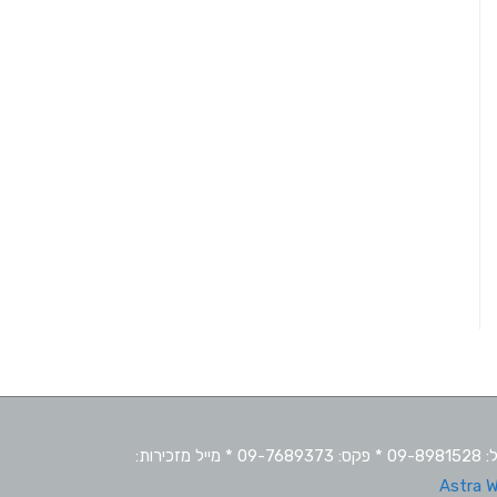
מרכז חופי"ם – המרכז למחוננים ולמצטיינים * כתובת: קרית החינוך ע"ש בן גוריון (רופין), המועצה האזורית עמק חפר. מיקוד:40250 * טל: 09-8981528 * פקס: 09-7689373 * מייל מזכירות:
Astra 