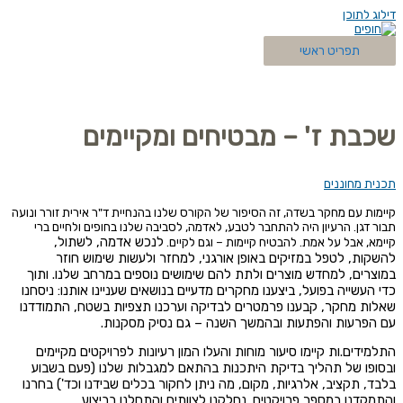
דילוג לתוכן
תפריט ראשי
שכבת ז' – מבטיחים ומקיימים
תכנית מחוננים
קיימות עם מחקר בשדה, זה הסיפור של הקורס שלנו בהנחיית ד"ר אירית זורר ונועה
תבור דגן. הרעיון היה להתחבר לטבע, לאדמה, לסביבה שלנו בחופים ולחיים ברי
לנכש אדמה, לשתול,
קיימא, אבל על אמת. להבטיח קיימות – וגם לקיים.
להשקות, לטפל במזיקים באופן אורגני, למחזר ולעשות שימוש חוזר
במוצרים
, למחדש מוצרים ולתת להם שימושים נוספים במרחב שלנו. ותוך
כדי העשייה בפועל, ביצענו מחקרים מדעיים בנושאים שעניינו אותנו:
ניסחנו
שאלות מחקר, קבענו פרמטרים לבדיקה וערכנו תצפיות בשטח,
התמודדנו
עם הפרעות והפתעות ובהמשך השנה – גם נסיק מסקנות.
התלמידים.ות קיימו סיעור מוחות והעלו המון רעיונות לפרויקטים מקיימים
ובסופו של תהליך בדיקת היתכנות בהתאם למגבלות שלנו (פעם בשבוע
בלבד, תקציב, אלרגיות, מקום, מה ניתן לחקור בכלים שבידנו וכד') בחרנו
והתמקדנו במספר פרויקטים. נחלקנו לצוותים והתחלנו בביצוע.