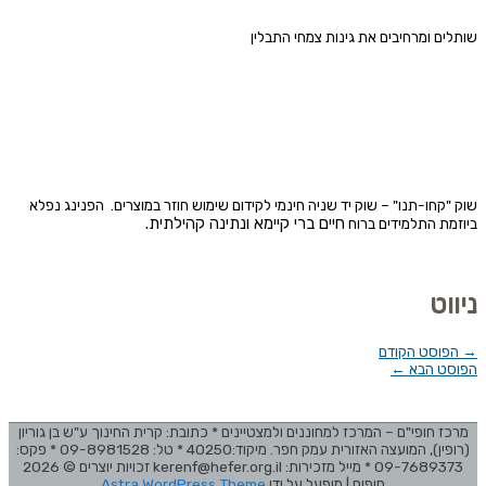
שותלים ומרחיבים את גינות צמחי התבלין
שוק "קחו-תנו" – שוק יד שניה חינמי לקידום שימוש חוזר במוצרים. הפנינג נפלא
חיים ברי קיימא ונתינה קהילתית.
ביוזמת התלמידים ברוח
ניווט
→
הפוסט הקודם
הפוסט הבא
←
מרכז חופי"ם – המרכז למחוננים ולמצטיינים * כתובת: קרית החינוך ע"ש בן גוריון
(רופין), המועצה האזורית עמק חפר. מיקוד:40250 * טל: 09-8981528 * פקס:
09-7689373 * מייל מזכירות: kerenf@hefer.org.il זכויות יוצרים © 2026
חופים
| מופעל על ידי
Astra WordPress Theme