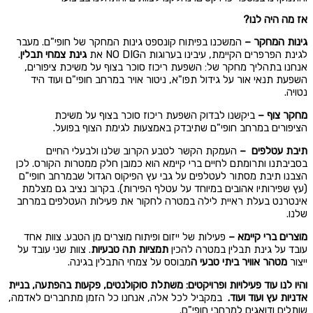
אז מה היה לנו?
גינות המחקר –
המשכנו בפיתוח קונספט גינות המחקר של חופי"ם.
מעבר
לגינת הפרפרים הקיימת, עיבינו בערוגות הNO DIG את
גינת צמחי תבלין
.
אנחנו בתהליך מחקר של: השפעת ריכוז סוכר בצוף על משיכת ציפורים,
השפעת תנאי אור על גידול תפו"א, ניטור אויר במרחב חופי"ם ועוד היד
נטויה.
מחקר צוף –
ביקשנו לבדוק השפעת ריכוז סוכר בצוף על משיכת
הציפורים
במרחב חופי"ם
שתיבדק באמצעות לגימת הצוף בפועל.
תיבת עטלפים –
העמקת הקשר לטבע הקרוב שלנו ולבעלי החיים
בסביבתנו ותרומתם לחיים ברי קיימא הוא כמובן חלק ממטרות הקורס. לכן
הצבנו תיבת מסתור לעטלפים על גבי עץ הפיקוס הגדול שבמרחב חופי"ם
(עץ שפירותיו אהובים במיוחד על עטלף הפירות). בקרוב נציב גם מצלמת
אינטרנט בעלת ראיית לילה במטרה לחקור את פעילות העטלפים במרחב
שלנו.
מוצרים ברי קיימא –
פעילות של ייזום ופיתוח מוצרים מן הטבע. צוות אחד
עובד על גינת תבלין במטרה להכין
תמציות תה טבעיות
. צוות שני עובד על
ייצור
מטהר אוויר ביתי טבעי ה
מבוסס על צמחי התבלין בגינה.
והיו לנו עוד פעילויות ופרויקטים: משתלת סוקולנטים, פקעות בהפתעה, בניית
אדניות עץ ועוד ועוד.
במקביל לכל אלה, אנחנו כל הזמן מתחברים לאדמה,
שותלים ודואגים למרחבי חופי"ם.