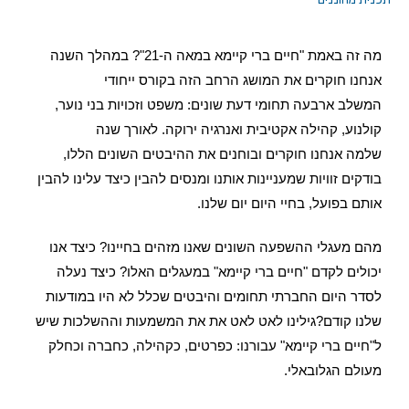
מה זה באמת "חיים ברי קיימא במאה ה-21"? במהלך השנה
אנחנו חוקרים את המושג הרחב הזה בקורס ייחודי
המשלב
ארבעה תחומי דעת שונים: משפט וזכויות בני נוער,
קולנוע, קהילה אקטיבית ואנרגיה ירוקה. לאורך שנה
שלמה
אנחנו חוקרים ובוחנים את ההיבטים השונים הללו,
בודקים זוויות שמעניינות אותנו ומנסים להבין כיצד עלינו להבין
אותם בפועל, בחיי היום יום שלנו.
מהם מעגלי ההשפעה השונים שאנו מזהים בחיינו? כיצד אנו
יכולים לקדם "חיים ברי קיימא" במעגלים האלו? כיצד נעלה
לסדר היום החברתי
תחומים והיבטים שכלל לא היו במודעות
שלנו קודם?
גילינו לאט לאט את
את המשמעות וההשלכות שיש
ל"חיים ברי קיימא" עבורנו: כפרטים, כקהילה, כחברה וכחלק
מעולם הגלובאלי.