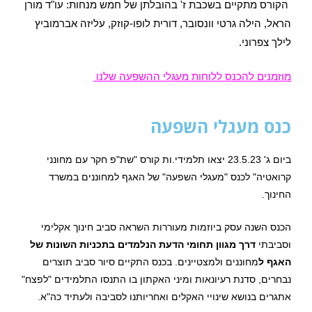
הקורס מתקיים בשכבת ז' בהובלתן של חמש מנחות:
עו"ד מורן
הראל, הילה גרטי וונסובר, דורית לופו-קוזק, עליזה אברמוביץ
לילך צפרוני.
מוזמנים להכנס ללוחות מעגלי ההשפעה שלנו
כנס מעגלי השפעה
ביום ג' 23.5.23 יצאו תלמידי.ות קורס "שת"פ חקר עם מחונני
קרואטיה" לכנס "מעגלי השפעה" של האגף למחוננים במשרד
החינוך.
הכנס השנה עסק ביוזמות מעוררות השראה סביב חינוך אקלימי
וסביבתי
דרך מגוון תחומי הדעת הנלמדים בתכניות השונות של
האגף ל
מחוננים ולמצטיינים. בכנס התקיים סיור סביב תוצרים
נבחרים, סדנת רעיונאות ומיני האקתון בו התנסו התלמידים "לפצח"
אתגרים בנושא שינויי האקלים ואחריותנו לסביבה ולעתיד כה"א.