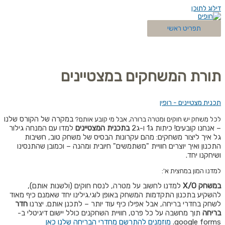
דילוג לתוכן
תפריט ראשי
תורת המשחקים במצטיינים
תכנית מצטיינים - רופין
במקרה של הקורס שלנו
לכל משחק יש חוקים ומטרה ברורה, אבל מי קובע אותם?
– אנחנו קובעים! כיתות ג1 ו-ג2
בתכנית המצטיינים
למדו עם המנחה גילור
גל איך ליצור משחקים: מהם עקרונות הבסיס של משחק טוב, חשיבות
התכנון ואיך יוצרים חוויית "משתמשים" חיובית ומהנה – וכמובן שהתנסינו
ושיחקנו יחד.
למדנו המון במחצית א':
במשחק
X/O
למדנו לחשוב על מטרה, לנסח חוקים (ולשנות אותם),
להשקיע בתכנון התקדמות המשחק באופן לוגי.
גילינו יחד שאמנם כיף מאוד
לשחק בחדרי בריחה, אבל אפילו כיף עוד יותר – לתכנן אותם. יצרנו
חדר
בריחה
תוך מחשבה על כל פרט, חוויית השחקנים כולל יישום דיגיטלי ב-
google forms.
מוזמנים להתרשם מחדרי הבריחה שלנו כאן