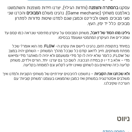
עסקנו
ב
הסתרה והצפנה
(וחדוות הגילוי), יצרנו חידות מוצפנות והשתמשנו
באלמנט משחקי (Game mechanic).
נהנינו מעולם
המבוכים
והכרנו שני
סוגי מבוכים: פשוט ולבירינט וכמובן שגם למדנו שיטות סדורות לפתרון
מבוכים: כלל יד ימין, העץ.
גילינו מהו הסוד של דאבל,
משחק המבוסס על עיקרון מתימטי שנראה כמו קסם עד
שמכירים את העיקרון המתמטי ושעומד בבסיסו.
במיוחד בתקופת הזום, נהנינו ליישם את עקרון ה-
FLOW
. מה הוא אומר? שכל
מפתח משחקים, חייב לדאוג קודם כל שבכל מהלך המשחק – השחקן יהיה במצב
של FLOW, כלומר שלא יהיה לו קל מידי ומשעמם ולא יהיה לו מאתגר מידי ומייאש
מדי – אלא ב ד י ו ק במידה הנכונה. לשם כך גם יצרנו יחד, הורים וילדים, משחק
קליעה כזה שיתאים גם לשחקן שאינו יודע לקלוע וגם למומחה בקליעה.
ולא שכחנו את הקוביות
– נחשפנו להיבטים יצירתיים של משחקי הקוביות ולמדנו איך
משלבים אסטרטגיה במשחק ואז כמובן שהמצאנו בעצמנו 'משחק קוביות' עם
הערכה שקיבלנו.
ניווט
→
הפוסט הקודם