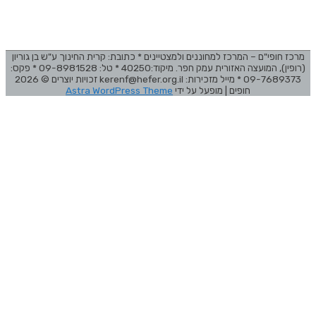
מרכז חופי"ם – המרכז למחוננים ולמצטיינים * כתובת: קרית החינוך ע"ש בן גוריון
(רופין), המועצה האזורית עמק חפר. מיקוד:40250 * טל: 09-8981528 * פקס:
09-7689373 * מייל מזכירות: kerenf@hefer.org.il זכויות יוצרים © 2026
חופים
| מופעל על ידי
Astra WordPress Theme