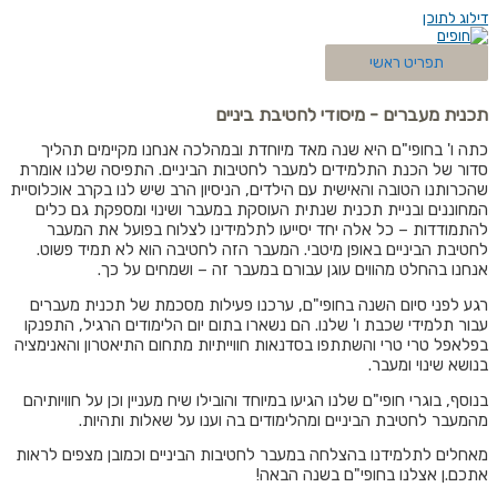
דילוג לתוכן
תפריט ראשי
תכנית מעברים - מיסודי לחטיבת ביניים
כתה ו' בחופי"ם היא שנה מאד מיוחדת ובמהלכה אנחנו מקיימים תהליך
סדור של הכנת התלמידים למעבר לחטיבות הביניים. התפיסה שלנו אומרת
ש
הכרותנו הטובה והאישית עם הילדים, הניסיון הרב שיש לנו בקרב אוכלוסיית
המחוננים ובניית תכנית שנתית העוסקת במעבר ושינוי ומספקת גם כלים
להתמודדות – כל אלה יחד יסייעו לתלמידינו לצלוח בפועל את המעבר
לחטיבת הביניים באופן מיטבי. המעבר הזה לחטיבה הוא לא תמיד פשוט.
אנחנו בהחלט מהווים עוגן עבורם במעבר זה – ושמחים על כך.
רגע לפני סיום השנה בחופי"ם, ערכנו פעילות מסכמת של תכנית מעברים
עבור תלמידי שכבת ו' שלנו. הם נשארו בתום
יום הלימודים הרגיל, התפנקו
בפלאפל טרי טרי והשתתפו בסדנאות חווייתיות מתחום התיאטרון והאנימציה
בנושא שינוי ומעבר.
בנוסף, בוגרי
חופי"ם שלנו הגיעו במיוחד והובילו שיח מעניין וכן על חוויותיהם
מהמעבר לחטיבת הביניים ומהלימודים בה וענו על שאלות ותהיות.
מאחלים לתלמידנו בהצלחה במעבר לחטיבות הביניים וכמובן מצפים לראות
אתכם.ן אצלנו בחופי"ם בשנה הבאה!