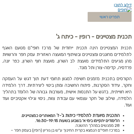
דילוג לתוכן
תפריט ראשי
תכנית מצטיינים - רופין - כיתה ג'
תכנית המצטיינים הינה תכנית ייחודית של מרכז חופי"ם מטעם
האגף
לתלמידים מחוננים ומצטיינים ובשיתוף המועצה האזורית עמק חפר והרשויות
מהן מגיעים התלמידים:
מועצת לב השרון, מועצת חוף השרון, כפר יונה,
פרדסיה, קדימה-צורן ותל מונד.
הקורסים בתכנית מזמנים חשיפה למגוון תחומי דעת תוך דגש על העמקה
וחקר, עידוד הסקרנות, פיתוח החשיבה ומתן ביטוי ליצירתיות. דרך הלמידה
היא חווייתית, בדגש על התנסות אישית, מעורבות גבוהה של הלומד בתהליך
הלמידה, שילוב של חקר עצמאי עם עבודת צוות, ניסוי וגילוי אקטיביים ועוד
ועוד.
התכנית מיועדת לתלמידי כיתות ג'-ז'
המאותרים כמצטיינים.
הלימודים יתקיימו בימי א' בשבוע בשעות 16:30-19:15.
28 מפגשים במהלך ההשנה.
במרכז חופי"ם הנמצא בקרית החינוך ע"ש בן גוריון (רופין) בעמק חפר –