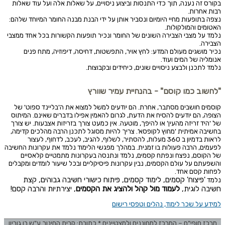
בקורס זה נענה, תוך כדי התנסות וביצוע ניסויים, על שאלות אלה ועל עוד שאלות
רבות אחרות.
נצפה בתופעות מחיי היומיום ונסביר אותן על ידי הבנת מבנה החומר המיוחד שלהם:
האטומים והמולקולות.
נלמד על מצבי הצבירה השונים של החומר ונכיר תופעות הקשורות בכל אחד ממצבי
הצבירה.
נכיר מושגים מעולם המדע: לחץ אויר, התפשטות, דחיסה, דיפוזיה, מתח פנים
אנומליה של המים ועוד.
נלמד לתכנן ולבצע ניסויים שונים, כיחידים ובקבוצות.
"לחשוב כמו קוסם"
- בהנחיית עמיר שוורץ
קוסמים חושבים מסתבר, אחרת. הם יודעים למשל למצוא את ה'בליינד ספוט' של
הצופה, הם יודעים להסיח את הדעת, לגרום להאמין אפילו בדברים שאינם. המיתוס
של 'היד זריזה מהעין' או להיפך, מוטעה. אין כמעט צורך בזריזות אצבעות. יש צורך
בחשיבה אמיתית 'מחוץ לקופסא'. צריך להיות מסוגל לתכנן הרבה מהלכים קדימה,
לראות בדמיון ב 360 מעלות, להסתיר, לשלוף, להגיב, לעכב, לדחוף, לעצור
לפעמים, הרבה פעולות בו זמנית. במהלך מפגשי הלימוד נלמד את עקרונות החשיבה
של הקוסם, נפצח ונפתח קסמים, נלמד ונתנסה בעקרונות מתמטיים קלאסיים
והשפעתם על עולם הקסמים, נבין עקרונות פיסיקליים ובכל שיעור לומדים ומקבלים
לפחות קסם אחד.
'פיצוח' קסמים, לימוד קסמים, פיתוח כישורי חשיבה גבוהים, קצת
נלמד
חשיבה לוגית,
לעמוד מול קהל ולהציג את הקסמים
, יצירתיות והרבה קסם!
למידע על שכר לימוד, נהלים וטפסי רישום
מרכז חופי"ם – המרכז למחוננים ולמצטיינים * כתובת: קרית החינוך ע"ש בן גוריון