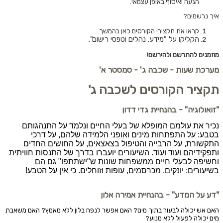
הגעה ואיסוף באופן עצמאי.
איך נרשמים?
קראו את תקצירי הקורסים כאן בהמשך.
הקליקו על "מידע, נהלים וטפסי רישום".
מוזמנים להתרשם ולהירשם
!
מערכת שעות - שכבה ג' - סמסטר א'
תקציר הקורסים לשכבה ג'
"זואולוגיה" - בהנחיית גדי דדון
נכיר את עולמם המופלא של בעלי החיים ונלמד על התנהגותם
בטבע: על התפתחות מינים ואופני הלמידה שלהם, על דרכי
התקשורת, על הרבייה והטיפול בצאצאים, על החושים החדים
ותפקידיהם ועוד ועוד. השיעורים יועברו בדרך של התנסות חוויתית
וחשיפה לבעלי חיים ממשפחות שונות ש"ישתתפו" גם הם
בשיעורים: יונקים, מכרסמים, עופות וזוחלים. כי אין על הטבע!
"דע על המדע" - בהנחיית אמירה אלון
האם אש יכולה לבעור בתוך מים? האם אפשר לנפח בלון ללא מאמץ? האם משאבת
מים יכולה לפעול ללא מנוע?