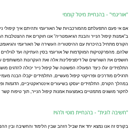
"אוריגמי" - בהנחיית מיטל קוממי
אם אי פעם התפעלתם מהמורכבויות של האוריגמי ותהיתם איך קיפולי ניי
ב"אמנות קיפול הנייר והבנת הגיאומטריה" אנו חוקרים את ההצטלבות המ
הקורס מתחיל בהיכרות עם ההיסטוריה העשירה של האוריגמי והגיאומט
שלהם. מהפרקטיקות המוקדמות של אוריגמי בסין העתיקה ועד לגילויים ה
חושפים את השורשים של דיסציפלינות אלה ואת העקרונות המשותפים 
התלמידים יגלו כיצד הפעולה הפשוטה של קיפול נייר יכולה להדגים מושגים
תרגילים מודרכים ופרויקטי קיפול מעשיים, התלמידים יקבלו הבנה מעמי
במהלך הקורס, התלמידים יעסקו בשיעורים אינטראקטיביים, הדגמות ופעי
לחקור מושגים מתמטיים באמצעות אמנות קיפול הנייר, תוך טיפוח קשר ע
"חשיבה לוגית"
- בהנחיית מוטי ולהויז
בקורס זה אנו נמצא יחד את שביל הזהב שבין הלימוד והחשיבה
ובין הה