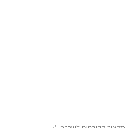
תקציר הקורסים לשכבה ו':