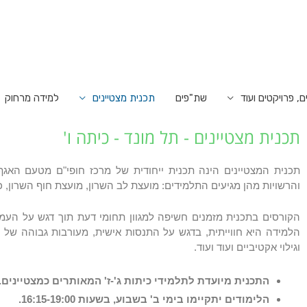
ם, פרויקטים ועוד
שת"פים
תכנית מצטיינים
למידה מרחוק
תכנית מצטיינים - תל מונד - כיתה ו'
תכנית המצטיינים הינה תכנית ייחודית של מרכז חופי"ם מטעם
האגף
והרשויות מהן מגיעים התלמידים:
מועצת לב השרון, מועצת חוף השרון, כפ
הקורסים בתכנית מזמנים חשיפה למגוון תחומי דעת תוך דגש על העמקה
הלמידה היא חווייתית, בדגש על התנסות אישית, מעורבות גבוהה של ה
וגילוי אקטיביים ועוד ועוד.
התכנית מיועדת לתלמידי כיתות ג'-ז'
המאותרים כמצטיינים.
הלימודים יתקיימו בימי ב' בשבוע, בשעות 16:15-19:00.