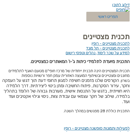
דילוג לתוכן
תפריט ראשי
תכנית מצטיינים
לתכנית מצטיינים - רופין
לתכנית מצטיינים - תל מונד
למידע על שכר לימוד, נהלים וטפסי רישום
התכנית מיועדת לתלמידי כיתות ג'-ו' המאותרים כמצטיינים.
תכנית המצטיינים הינה תכנית ייחודית של מרכז חופי"ם מטעם האגף לתלמידים
מחוננים ומצטיינים ובשיתוף המועצה האזורית עמק חפר ורשויות נוספות
הקורסים שלנו מזמנים חשיפה למגוון תחומי דעת תוך דגש על העמקה
בשרון.
וחקר, עירור הסקרנות, פיתוח החשיבה ומתן ביטוי ליצירתיות. דרך הלמידה
היא חווייתית, בדגש על התנסות אישית, מעורבות גבוהה של הלומד בתהליך
בלמידה, שילוב של חקר עצמאי עם עבודת צוות, ניסוי וגילוי אקטיבים ועוד
ועוד.
התכנית כוללת 28 מפגשים במהלך השנה.
לפעילות ותמונות סופשנה מצטיינים - רופין