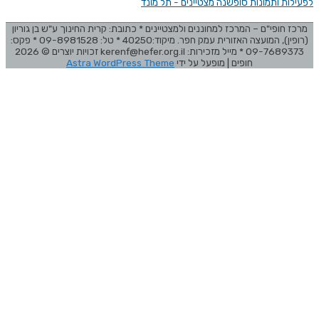
לפעילות ותמונות סופשנה מצטיינים - תל מונד
מרכז חופי"ם – המרכז למחוננים ולמצטיינים * כתובת: קרית החינוך ע"ש בן גוריון
(רופין), המועצה האזורית עמק חפר. מיקוד:40250 * טל: 09-8981528 * פקס:
09-7689373 * מייל מזכירות: kerenf@hefer.org.il זכויות יוצרים © 2026
חופים
| מופעל על ידי
Astra WordPress Theme