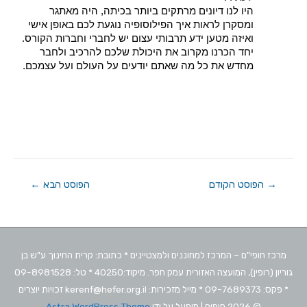
היו לנו דיונים מרתקים ביותר בכיתה, היה מאתגר 
ומסקרן לראות איך הפילוסופיה נוגעת לכם באופן אישי 
ואיזה מטען ידע תרבותי עצום יש לחברי וחברות הקורס. 
יחד הכרנו מקרוב את היכולת שלכם להרכיב ולחבר 
מחדש את כל מה שאתם יודעים על העולם ועל עצמכם.
→
הפוסט הקודם
הפוסט הבא
←
מרכז חופי"ם – המרכז למחוננים ולמצטיינים * כתובת: קרית החינוך ע"ש בן
גוריון (רופין), המועצה האזורית עמק חפר. מיקוד:40250 * טל: 09-8981528
* פקס: 09-7689373 * מייל מזכירות: kerenf@hefer.org.il זכויות יוצרים
© 2026
חופים
| מופעל על ידי
Astra WordPress Theme