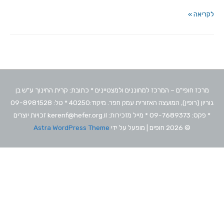
שקט,
לקריאה »
כאן
חוקרים!
מרכז חופי"ם – המרכז למחוננים ולמצטיינים * כתובת: קרית החינוך ע"ש בן
גוריון (רופין), המועצה האזורית עמק חפר. מיקוד:40250 * טל: 09-8981528
* פקס: 09-7689373 * מייל מזכירות: kerenf@hefer.org.il זכויות יוצרים
© 2026
חופים
| מופעל על ידי
Astra WordPress Theme