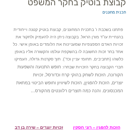
קבוצת בוטיק בחקר המשפט
תכנית מחוננים
פתחנו בשכבת ו' בתכנית המחוננים, קבוצת בוטיק קטנה וייחודית
בהנחיית עו"ד מורן הראל. בקבוצה ניתן היה להעמיק ולחקור את
זכויות האדם הספצפיות שמעניינות את הלומדים באופן אישי. כל
אחד בחר זכות החשובה לו בהשקפת עולמו והקשורה אליו באופן
כלשהו (תחביבים, תחומי עניין וכד'). תוך סקרנות גדולה, העמיקו
חופש התנועה והשפעות
חברי הקבוצה בחקר הזכויות שבחרו:
הקורונה,
הזכות לשחק בהוקי קרח וכדורסל,
זכויות
יוצרים,
הזכות להפגיןן,
הזכות לשיוויון וחופש הביטוי במחאת
המכנסונים. והנה כמה תוצרים רלוונטים מהקורס…
הזכות להפגין – רוני חסקין
זכויות יוצרים – שירה בן דב