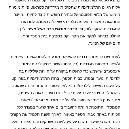
בנושא של אלימות מגדרית. ביסודו של הפרויקט עמדה המסקנה
אליה הגיעו התלמידים/ות שתפיסות מגדריות סטראוטיפיות מונעות
מימוש של מלוא הפוטנציאל ובחירה חופשית כיצד לחיות, ומייצר
התנהגות פוגענית ואלימה כלפי מי שאינו/ה נאמנ/ה לנורמות
המגדריות המקובלות,
וכי הדבר מורגש כבר בגיל צעיר
. לכן
הוחלט בכיתה למקד את הפרוייקט בסביבת בית הספר וחיי
היום-יום של הנוער.
לאחר שבחנו מספר דרכים להעלאת מודעות להתנהגויות בעייתיות,
ולשינוי תפיסות מגדריות (בין היתר נעשה ניסיון לבנות עמוד
אינסטגרם שישמש כדי להעלות ביקורת על חוויות שליליות בחיי
ילדים/ות ונוער, ובפרט בבית הספר), בחרו התלמידים/ות בפרויקט
של העברת שיעור לילדים/ות בגילאי היסודי. ההנחה היתה שמוטב
שהמהלך החינוכי יועבר על ידי בני/בנות נוער – בגובה העיניים,
מתוך עניין פנימי של נוער, ולא על ידי מורה מבוגר/ת "נציג/ת
הממסד". התוכנית הייתה להעביר ביום אחד שיעור במגדר לכל
הכיתות באחד מבתי הספר באיזור. לאורך השנה תלמידי/ות הקורס
תכננו מערכי שיעור: חשבו על פעילויות ומשחקים ובנו מצגות. חלק
מהתלמידים/ות התנסו בהוראה בבתי ספר שפנו אליהם בעצמןם.