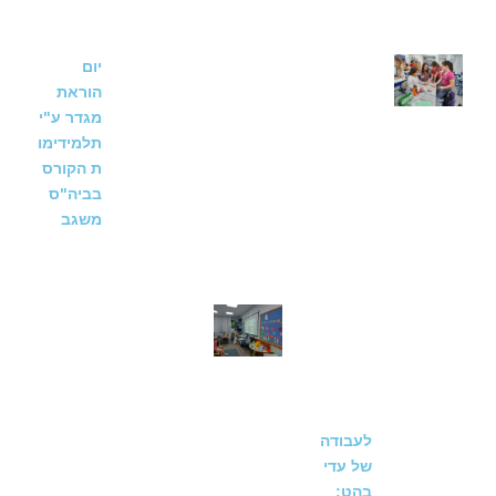
יום
הוראת
מגדר ע"י
תלמידימו
ת הקורס
בביה"ס
משגב
לעבודה
של עדי
בהט: