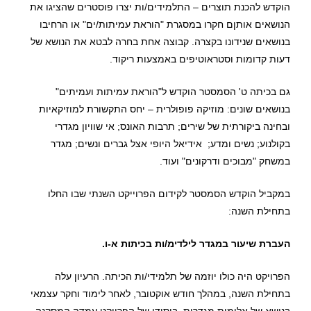
הוקדש להכנת תוצרים – התלמידים/ות יצרו פוסטרים שהציגו את
הנושאים אותןם חקרו במסגרת "הוראת עמיתות/ים" או הרחיבו
בנושאים שנידונו בקצרה. קבוצה אחת בחרה לבטא את הנושא של
דעות קדומות וסטראוטיפים באמצעות ריקוד.
גם בכיתה ט' הסמסטר הוקדש ל"הוראת עמיתות ועמיתים"
בנושאים שונים: מוזיקה פופולרית – יחס התקשורת למוזיקאיות
ובחינה ביקורתית של שירים; תרבות האונס; אי שוויון מגדרי
בקולנוע; נשים ומדע; אידיאל היופי אצל גברים ונשים; מגדר
במשחק "מבוכים ודרקונים" ועוד.
במקביל הוקדש הסמסטר לקידום הפרוייקט השנתי שבו החלו
בתחילת השנה:
העברת שיעור במגדר לילדימ/ות בכיתות א-ו.
הפרויקט היה כולו יוזמה של תלמידי/ות הכיתה. הרעיון עלה
בתחילת השנה, במהלך חודש אוקטובר, לאחר לימוד וחקר עצמאי