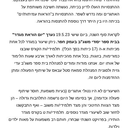
ההתנסויות הועלו לדיון בכיתה, נעשתה חשיבה משותפת על
האתגרים ומה נדרש לשפר. ההתנסויות ב"הוראות עמיתות/ים"
בכיתה היו בין היתר דרך נוספת להתנסות בהוראה.
לקראת סוף השנה, ביום שישי 19.5.23
נערך "יום הוראת מגדר"
בבית ספר יסודי משג"ב בעמק חפר.
ניתן שיעור במגדר לכל אחת
מכיתות א-ה (17 כיתות בסך הכל!). תלמידי/ות הקורס שובצו
כמורימות, בזוגות, בכל אחת מהכיתות לאורך ארבע שעות הלימוד
של אותו יום. אנחנו מודות ומודים למנהלת בית ספר משג"ב עדי
גזית ולסגנית המנהלת סמאח סטל עבאס על שיתוף הפעולה ומתן
ההזדמנות ליום זה.
השיעורים לא היו נטולי אתגרים (בעיות משמעת, חוסר שיתוף
פעולה וכדומה), אך בסיומו של היום נרשמה התלהבות גדולה – הן
מצד הצוות החינוכי והן מצד תלמידי/ות משגב – ואף התבקשנו
לחזור שוב לשיעורי מגדר נוספים. תלמידי/ות ט בקורס מגדר
הותירו, בפרויקט השנתי שבחרו, חותם רב משמעות על מאות ילדים
וילדות.